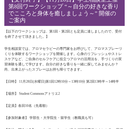
第8回ワークショップ “～自分の好きな香り
でこころと身体を癒しましょう～” 開催の
ご案内
【以下のワークショップは、第1回・第2回とも定員に達しましたので、受付
を終了させて頂きました。】
学生相談室では、アロマセラピーの専門家をお呼びして、アロマスプレーづ
くりを体験するワークショップを開催します。心身のリフレッシュやストレ
スケアなど、ご自身のセルフケアに役立つアロマの活用法を、手づくりの実
習体験を通して学びます。自分の好きな香りを一緒に探してみませんか？
尚、出来上がったスプレーはお持ち帰りできます。
【日時】 11月28日(水曜日)第1回12時10分～13時10分 第2回13時半～14時半
【場所】 Student Commonsアトリエ2
【定員】各回10名（先着順）
【参加対象者】 学部生・大学院生・留学生（教職員も可）