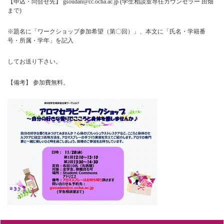
【申込・問合せ先】 gsoudan@cc.ocha.ac.jp (学生相談室専任カウンセラー 田畑
まで)
※題名に「ワークショップ参加希望（第〇回）」、本文に「氏名・学籍番
号・所属・学年」を記入
してお送り下さい。
【備考】 参加費無料。