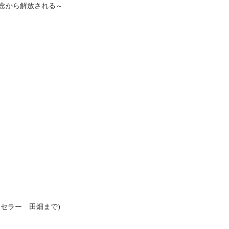
雑念から解放される～
ウンセラー 田畑まで)