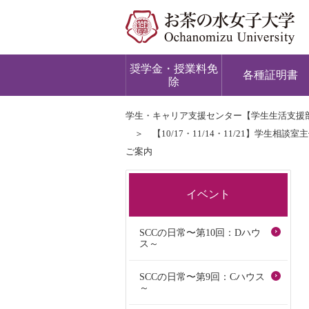
奨学金・授業料免
各種証明書
除
学生・キャリア支援センター【学生生活支援
【10/17・11/14・11/21】学
ご案内
イベント
SCCの日常〜第10回：Dハウ
ス～
SCCの日常〜第9回：Cハウス
～