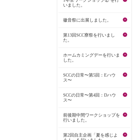
1年生ワークショップ② を行
いました。
徽音祭に出展しました。
第13回SCC寮祭を行いまし
た。
ホームカミングデーを行いま
した。
SCCの日常〜第5回：Eハウ
ス〜
SCCの日常〜第4回：Dハウ
ス〜
前後期中間ワークショップを
行いました。
第2回自主企画「夏を感じよ