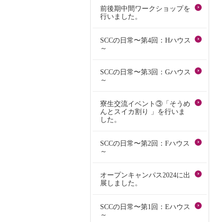
前後期中間ワークショップを
行いました。
SCCの日常〜第4回：Hハウス
～
SCCの日常〜第3回：Gハウス
～
寮生交流イベント③「そうめ
んとスイカ割り 」を行いま
した。
SCCの日常〜第2回：Fハウス
～
オープンキャンパス2024に出
展しました。
SCCの日常〜第1回：Eハウス
～