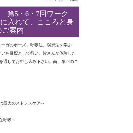
主催 第5・6・7回ワーク
手に入れて、こころと身
のご案内
ヨーガのポーズ、呼吸法、瞑想法を学ぶ
ケアを目標として行い、皆さんが体験した
を通してお申し込み下さい。尚、単回のご
ンは最大のストレスケア～
然な呼吸～