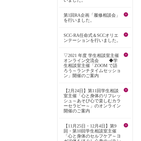
第1回RA企画「履修相談会」
を行いました。
SCC-RA任命式＆SCCオリエ
ンテーションを行いました。
▽2021 年度 学生相談室主催
オンライン交流会 ◆学
生相談室主催「ZOOM で語
ろう～ランチタイムセッショ
ン」開催のご案内
【2月24日】第11回学生相談
室主催「心と身体のリフレッ
シュ～あそび心で楽しむカラ
ーセラピー～」のオンライン
開催のご案内
【11月25日・12月4日】第9
回・第10回学生相談室主催
「心と身体のセルフケア～ヨ
ガで体をほぐし心身のバラン