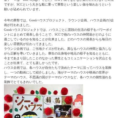
ですが、SCCという大きな船に乗って寮祭という楽しい旅を味わおうという
願いが込められています。
今年の寮祭では、Goodハウスプロジェクト、ラウンジ企画、ハウス企画の3企
画が行われました。
Goodハウスプロジェクトでは、ハウスごとに普段の生活の様子をパワーポイ
ントにまとめて発表し合うことで、SCCで他のハウスの仲間達がどのように
過ごしているのかを知ることが出来ました。どのハウスの発表からも毎日の
楽しい雰囲気が伝わってきました。
ラウンジ企画では、ご当地クイズが行われ、異なるハウスの仲間と協力しな
がら正解を導いていきました。寮生の出身地や地元の様子を知るとともに、
今まであまり話したことのなかった寮生ともコミュニケーションを沢山とる
ことが出来て、とても楽しかったです。
ハウス企画では、各ハウスが自分たちで決めたテーマに沿ってハウスを装飾
し、一つの動画にして紹介しました。海がテーマのハウスや映画の世界が
テーマのハウス、不思議の国がテーマのハウスなど、各ハウスの個性溢れる
装飾でとてもきれいでした。