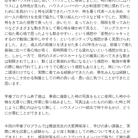
想を各ハウス内で話し合い、ハウスごとに発表しました。袴の着付けにはハ
ウスによる特色が見られ、ハウスメンバーの一人が剣道部で袴に慣れていた
ために全員がパッと袴を試着できたハウスや、袴を履く代表一人を決め、そ
の一人の着付けを全員で協力して取り組んだハウスなど様々でした。実際に
袴をきてみた状態で座ったり、歩いたり、走ってみたり、階段を登ってみた
りなどさまざまな動き方をして着心地を確かめて見ると、「ロングスカート
に似た着心地で思ったよりも動きやすい」という感想や「姿勢がシャキッと
するので勉強に集中しやすそう」というポジティブな感想が多く見受けられ
ました。また、成人式の前撮りを済ませた多くの2年生からは、前撮りで着た
振袖に比べて着心地が良く、長時間着ていても疲れないという感想が出まし
た。しかし一方で、現代のズボンやスカートなどの服装に比べて大きな動き
は制限されてしまい、動くほど着崩れが気になるという感想や、勉強や食事
の際に袖が汚れてしまいそうで心配という感想もありました。袴についての
ご講演だけでなく、実際に着てみる経験ができたため、寮生みんなは経験し
たからこそ分かる制服としての袴の良い点・悪い点に気づくことができたと
思います。
学修プログラム終了後は、事前に撮影した袴の写真をもとに使用した袴や小
物を元通りに畳む作業に取り組みました。写真はあったものの届いた時と同
じように畳むのはかなり難しく、ハウスメンバー総出で何十分もかけ、どう
にか畳むことができました。
今回の学修プログラムでは難波先生の大変興味深く、学びの多い講義と、実
際に袴を試着した経験から、より深く制服としての袴について考えることが
できました。また、感染対策を行った上でハウスメンバーで協力して袴の着