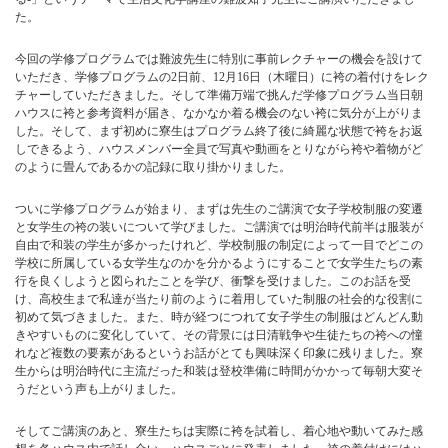
た。
今回の学修プログラムでは難波先生に特別に事前レクチャーの機会を設けて
いただき、学修プログラムの2日前、12月16日（木曜日）に袴の着付けをレク
チャーしていただきました。そして準備万端で挑んだ学修プログラム当日朝
ハウスに袴と参考資料が届き、なかなか着る機会のない袴に気分が上がりま
した。そして、まず初めに寮生はプログラム終了後に綺麗な状態で袴をお返
しできるよう、ハウスメンバー全員で写真や動画をとりながら袴や着物がど
のように畳んであるかの記録に取り掛かりました。
ついに学修プログラムが始まり、まずは先生のご講演で女子学校制服の変遷
と女学生の袴の装いについて学びました。ご講演では明治時代前半は服装が
自由で和装の学生が多かったけれど、学校制服の制定によって一目でどこの
学校に所属している女学生なのかを分かるようにすることで女学生たちの素
行を良くしようと図られたことを学び、衝撃を受けました。このお話を受
け、高校生まで私達が当たり前のように着用していた制服の社会的な役割に
初めて気づきました。また、時が経つにつれて女子学生の制服はどんどん動
きやすいものに変化していて、その背景には日清戦争や生徒たちの袴への憧
れなど複数の要素があるというお話がとても興味深く印象に残りました。寮
生からは明治時代に主流だった和装は登校準備に時間がかかって毎朝大変そ
うだという声も上がりました。
そしてご講演のあと、寮生たちは実際に袴を試着し、着心地や動いてみた感