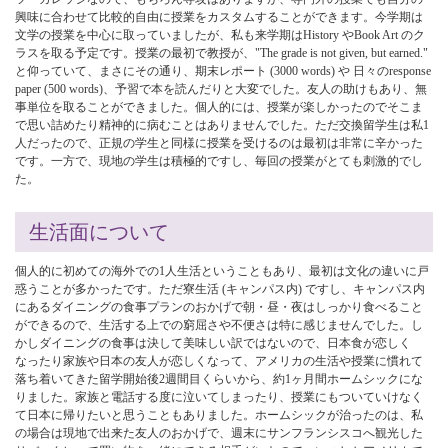
興味に合わせて比較的自由に授業をカスタムすることができます。今学期は
文学の授業を中心に取っていましたが、私も来学期はHistory やBook Art のク
ラスを取る予定です。授業の最初で教授が、"The grade is not given, but earned."
と仰っていて、まさにその通り、期末レポート (3000 words) や 日々のresponse
paper (500 words)、予習で本を読んだりと大変でした。友人の助けもあり、無
事単位を取ることができました。個人的には、授業が楽しかったのでそこま
で思い詰めたり精神的に病むことはありませんでした。ただ交換留学生は私1
人だったので、正規の学生と同様に授業を受けるのは最初は非常に辛かった
です。一方で、現地の学生は積極的ですし、毎回の授業がとても刺激的でし
た。
生活面について
個人的に初めての海外での1人生活ということもあり、最初は文化の違いに戸
惑うことが多かったです。ただ寮生活 (キャンパス内) ですし、キャンパス内
にあるダイニングの食事プランのおかげで朝・昼・夜はしっかり食べること
ができるので、生活する上での窮屈さや不便さは特に感じませんでした。し
かしダイニングの食事は決して美味しい訳ではないので、日本食が恋しく
なったり家族や日本の友人が恋しくなって、アメリカの生活や授業に慣れて
落ち着いてきた留学開始後2週間目くらいから、約1ヶ月間ホームシックにな
りました。家族と電話する度に泣いてしまったり、授業にもついていけなく
て日本に帰りたいと思うこともありました。ホームシックが治ったのは、私
の場合は現地で出来た友人のおかげで、週末にサンフランシスコへ観光した