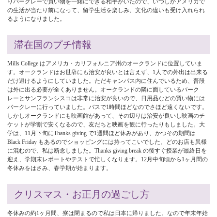
りバークレーで買い物を一緒にできる相手がいたので、いつしかアメリカで
の生活が当たり前になって、留学生活を楽しみ、文化の違いも受け入れられ
るようになりました。
滞在国のプチ情報
Mills College はアメリカ・カリフォルニア州のオークランドに位置していま
す。オークランドはお世辞にも治安が良いとは言えず、1人での外出は出来る
だけ避けるようにしていました。ただキャンパス内に住んでいるため、普段
は外に出る必要が全くありません。オークランドの隣に面しているバーク
レーとサンフランシスコは非常に治安が良いので、日用品などの買い物には
バークレーに行っていました。バスで1時間ほどなのでさほど遠くないです。
しかしオークランドにも映画館があって、その辺りは治安が良いし映画のチ
ケットが学割で安くなるので、友だちと映画を観に行ったりもしました。大
学は、11月下旬にThanks giving で1週間ほど休みがあり、かつその期間は
Black Friday もあるのでショッピングには持ってこいでした。どのお店も異様
に混むので、私は断念しました。Thanks giving break の後すぐ授業が最終日を
迎え、学期末レポートやテストで忙しくなります。12月中旬頃から1ヶ月間の
冬休みをはさみ、春学期が始まります。
クリスマス・お正月の過ごし方
冬休みの約1ヶ月間、寮は閉まるので私は日本に帰りました。なので年末年始