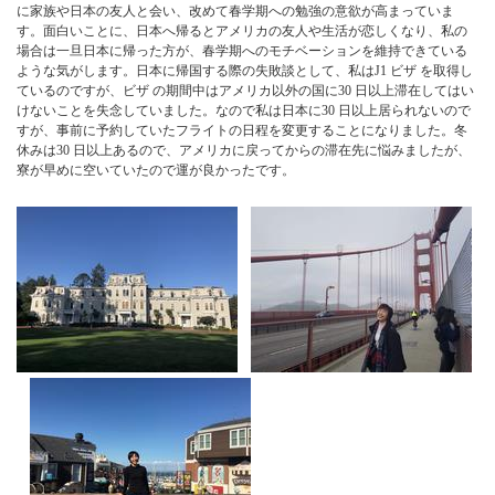
に家族や日本の友人と会い、改めて春学期への勉強の意欲が高まっていま
す。面白いことに、日本へ帰るとアメリカの友人や生活が恋しくなり、私の
場合は一旦日本に帰った方が、春学期へのモチベーションを維持できている
ような気がします。日本に帰国する際の失敗談として、私はJ1 ビザ を取得し
ているのですが、ビザ の期間中はアメリカ以外の国に30 日以上滞在してはい
けないことを失念していました。なので私は日本に30 日以上居られないので
すが、事前に予約していたフライトの日程を変更することになりました。冬
休みは30 日以上あるので、アメリカに戻ってからの滞在先に悩みましたが、
寮が早めに空いていたので運が良かったです。