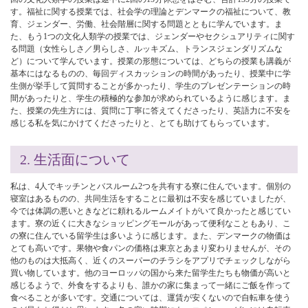
す。福祉に関する授業では、社会学の理論とデンマークの福祉について、教
育、ジェンダー、労働、社会階層に関する問題とともに学んでいます。ま
た、もう1つの文化人類学の授業では、ジェンダーやセクシュアリティに関す
る問題（女性らしさ／男らしさ、ルッキズム、トランスジェンダリズムな
ど）について学んでいます。授業の形態については、どちらの授業も講義が
基本にはなるものの、毎回ディスカッションの時間があったり、授業中に学
生側が挙手して質問することが多かったり、学生のプレゼンテーションの時
間があったりと、学生の積極的な参加が求められているように感じます。ま
た、授業の先生方には、質問に丁寧に答えてくださったり、英語力に不安を
感じる私を気にかけてくださったりと、とても助けてもらっています。
2. 生活面について
私は、4人でキッチンとバスルーム2つを共有する寮に住んでいます。個別の
寝室はあるものの、共同生活をすることに最初は不安を感じていましたが、
今では体調の悪いときなどに頼れるルームメイトがいて良かったと感じてい
ます。寮の近くに大きなショッピングモールがあって便利なこともあり、こ
の寮に住んでいる留学生は多いように感じます。また、デンマークの物価は
とても高いです。果物や食パンの価格は東京とあまり変わりませんが、その
他のものは大抵高く、近くのスーパーのチラシをアプリでチェックしながら
買い物しています。他のヨーロッパの国から来た留学生たちも物価が高いと
感じるようで、外食をするよりも、誰かの家に集まって一緒にご飯を作って
食べることが多いです。交通については、運賃が安くないので自転車を使う