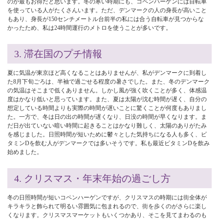
のが最もお得だと思います。冬の寒い時期にも、コペンハーゲンには自転車
を使っている人がたくさんいます。ただ、デンマークの人の身長が高いこと
もあり、身長が150センチメートル台前半の私には合う自転車が見つからな
かったため、私は24時間運行のメトロを使うことが多いです。
3. 滞在国のプチ情報
夏に気温が東京ほど高くなることはありませんが、私がデンマークに到着し
た8月下旬ごろは、半袖で過ごせる程度の暑さでした。また、冬のデンマーク
の気温はそこまで低くありません。しかし風が強く吹くことが多く、体感温
度はかなり低いと思っています。また、夏は太陽が沈む時間が遅く、自分の
想定している時間よりも実際の時間が遅いことに驚くことが何度もありまし
た。一方で、冬は日の出の時間が遅くなり、日没の時間が早くなります。ま
だ日が出ていない暗い時間に起きることはかなり難しく、太陽のありがたみ
を感じました。日照時間が短いために鬱々とした気持ちになる人も多く、ビ
タミンDを飲む人がデンマークでは多いそうです。私も最近ビタミンDを飲み
始めました。
4. クリスマス・年末年始の過ごし方
冬の日照時間が短いコペンハーゲンですが、クリスマスの時期には街全体が
キラキラと飾られて明るい雰囲気に包まれるので、街を歩くのがさらに楽し
くなります。クリスマスマーケットもいくつかあり、そこを見てまわるのも