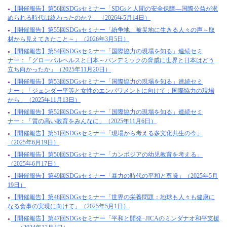
【開催報告】第56回SDGsセミナー「SDGsと人間の安全保障―国際公益が求
められる時代は終わったのか？」（2026年5月14日）
【開催報告】第55回SDGsセミナー「紛争地、被災地に生きる人々の声～取
材から見えてきたこと～」（2026年3月5日）
【開催報告】第54回SDGsセミナー「国際協力の現場を知る」連続セミ
ナー：「グローバルヘルスと日本～パンデミックの脅威に世界と日本はどう
立ち向かったか」（2025年11月20日）
【開催報告】第53回SDGsセミナー「国際協力の現場を知る」連続セミ
ナー：「ジェンダー平等と女性のエンパワメントに向けて：国際協力の現場
から」（2025年11月13日）
【開催報告】第52回SDGsセミナー「国際協力の現場を知る」連続セミ
ナー：「質の高い教育をみんなに」（2025年11月6日）
【開催報告】第51回SDGsセミナー「現場から考える多文化共生の今」
（2025年6月19日）
【開催報告】第50回SDGsセミナー「カンボジアの幼児教育を考える」
（2025年6月17日）
【開催報告】第49回SDGsセミナー「暴力の時代の平和と尊厳」（2025年5月
19日）
【開催報告】第48回SDGsセミナー「世界の栄養問題：地球も人々も健康に
なる食事の実現に向けて」（2025年5月1日）
【開催報告】第47回SDGsセミナー「平和と開発−JICAのミンダナオ和平支援