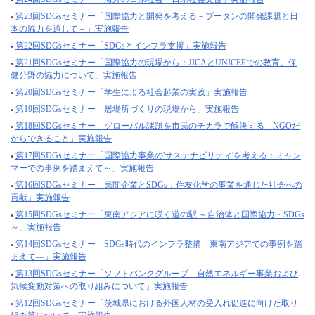
第23回SDGsセミナー「国際協力と開発を考える－ブータンの開発課題と日
本の協力を通じて－」実施報告
第22回SDGsセミナー「SDGsとインフラ支援」実施報告
第21回SDGsセミナー「国際協力の現場から：JICAとUNICEFでの教育、保
健分野の協力について」実施報告
第20回SDGsセミナー「学生による社会起業の実践」実施報告
第19回SDGsセミナー「居場所づくりの現場から」実施報告
第18回SDGsセミナー「グローバル課題を市民のチカラで解決する―NGOだ
からできること」実施報告
第17回SDGsセミナー「国際協力事業の'サステナビリティ'を考える：ミャン
マーでの事例を踏まえて～」実施報告
第16回SDGsセミナー「民間企業とSDGs：住友化学の事業を通じた社会への
貢献」実施報告
第15回SDGsセミナー「東南アジアに咲く道の駅 ～自治体と国際協力・SDGs
～」実施報告
第14回SDGsセミナー「SDGs時代のインフラ整備―東南アジアでの事例を踏
まえて―」実施報告
第13回SDGsセミナー「ソフトバンクグループ 自然エネルギー事業および
気候変動対策への取り組みについて」実施報告
第12回SDGsセミナー「茨城県における外国人材の受入れ促進に向けた取り