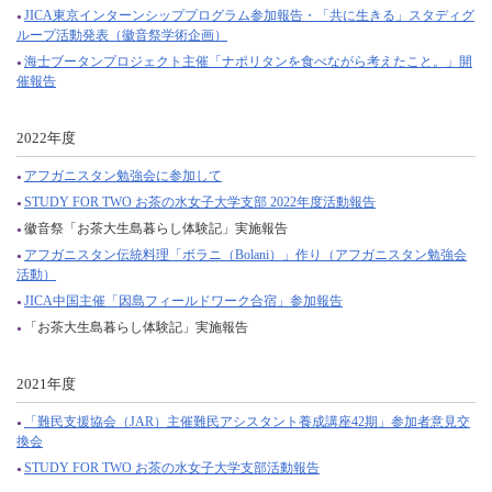
JICA東京インターンシッププログラム参加報告・「共に生きる」スタディグ
ループ活動発表（徽音祭学術企画）
海士ブータンプロジェクト主催「ナポリタンを食べながら考えたこと。」開
催報告
2022年度
アフガニスタン勉強会に参加して
STUDY FOR TWO お茶の水女子大学支部 2022年度活動報告
徽音祭「お茶大生島暮らし体験記」実施報告
アフガニスタン伝統料理「ボラニ（Bolani）」作り（アフガニスタン勉強会
活動）
JICA中国主催「因島フィールドワーク合宿」参加報告
「お茶大生島暮らし体験記」実施報告
2021年度
「難民支援協会（JAR）主催難民アシスタント養成講座42期」参加者意見交
換会
STUDY FOR TWO お茶の水女子大学支部活動報告