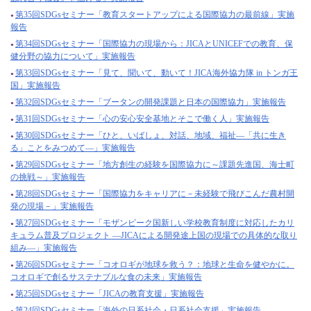
第35回SDGsセミナー「教育スタートアップによる国際協力の最前線」実施
報告
第34回SDGsセミナー「国際協力の現場から：JICAとUNICEFでの教育、保
健分野の協力について」実施報告
第33回SDGsセミナー「見て、聞いて、動いて！JICA海外協力隊 in トンガ王
国」実施報告
第32回SDGsセミナー「ブータンの開発課題と日本の国際協力」実施報告
第31回SDGsセミナー「心の安心安全基地とそこで働く人」実施報告
第30回SDGsセミナー「ひと、いばしょ、対話、地域、福祉―「共に生き
る」ことをみつめて―」実施報告
第29回SDGsセミナー「地方創生の経験を国際協力に～課題先進国、海士町
の挑戦～」実施報告
第28回SDGsセミナー「国際協力をキャリアに－未経験で飛びこんだ農村開
発の現場－」実施報告
第27回SDGsセミナー「モザンビーク国新しい学校教育制度に対応したカリ
キュラム普及プロジェクト ―JICAによる開発途上国の現場での具体的な取り
組み―」実施報告
第26回SDGsセミナー「コオロギが地球を救う？：地球と生命を健やかに。
コオロギで創るサステナブルな食の未来」実施報告
第25回SDGsセミナー「JICAの教育支援」実施報告
第24回SDGsセミナー「海外の日系社会・日系社会支援」実施報告