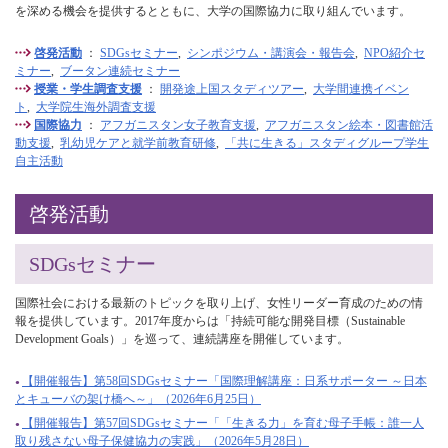
を深める機会を提供するとともに、大学の国際協力に取り組んでいます。
啓発活動
：
SDGsセミナー
,
シンポジウム・講演会・報告会
,
NPO紹介セ
ミナー
,
ブータン連続セミナー
授業・学生調査支援
：
開発途上国スタディツアー
,
大学間連携イベン
ト
,
大学院生海外調査支援
国際協力
：
アフガニスタン女子教育支援
,
アフガニスタン絵本・図書館活
動支援
,
乳幼児ケアと就学前教育研修
,
「共に生きる」スタディグループ学生
自主活動
啓発活動
SDGsセミナー
国際社会における最新のトピックを取り上げ、女性リーダー育成のための情
報を提供しています。2017年度からは「持続可能な開発目標（Sustainable
Development Goals）」を巡って、連続講座を開催しています。
【開催報告】第58回SDGsセミナー「国際理解講座：日系サポーター ～日本
とキューバの架け橋へ～」（2026年6月25日）
【開催報告】第57回SDGsセミナー「「生きる力」を育む母子手帳：誰一人
取り残さない母子保健協力の実践」（2026年5月28日）