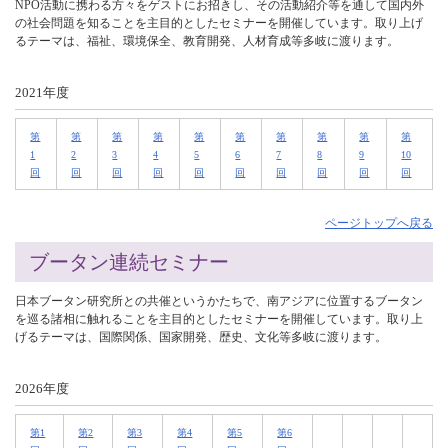
NPO活動に携わる方々をゲストにお招きし、その活動紹介等を通して国内外
の社会問題を知ることを主目的としたセミナーを開催しています。取り上げ
るテーマは、福祉、環境保全、教育開発、人材育成等多岐に渡ります。
2021年度
第
第
第
第
第
第
第
第
第
第
1
2
3
4
5
6
7
8
9
10
回
回
回
回
回
回
回
回
回
回
ページトップへ戻る
ブータン連続セミナー
日本ブータン研究所との共催というかたちで、南アジアに位置するブータン
を巡る諸相に触れることを主目的としたセミナーを開催しています。取り上
げるテーマは、国際関係、国家開発、歴史、文化等多岐に渡ります。
2026年度
第1
第2
第3
第4
第5
第6