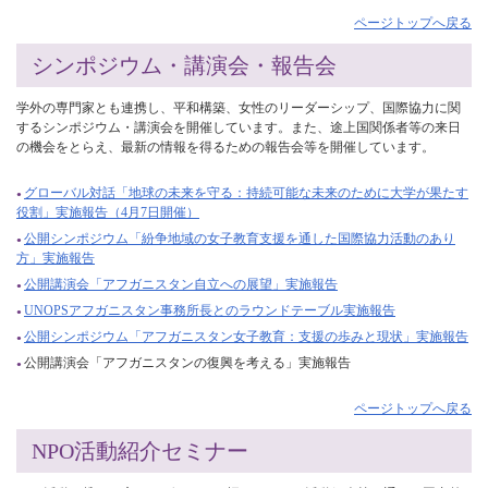
ページトップへ戻る
シンポジウム・講演会・報告会
学外の専門家とも連携し、平和構築、女性のリーダーシップ、国際協力に関
するシンポジウム・講演会を開催しています。また、途上国関係者等の来日
の機会をとらえ、最新の情報を得るための報告会等を開催しています。
グローバル対話「地球の未来を守る：持続可能な未来のために大学が果たす
役割」実施報告（4月7日開催）
公開シンポジウム「紛争地域の女子教育支援を通した国際協力活動のあり
方」実施報告
公開講演会「アフガニスタン自立への展望」実施報告
UNOPSアフガニスタン事務所長とのラウンドテーブル実施報告
公開シンポジウム「アフガニスタン女子教育：支援の歩みと現状」実施報告
公開講演会「アフガニスタンの復興を考える」実施報告
ページトップへ戻る
NPO活動紹介セミナー