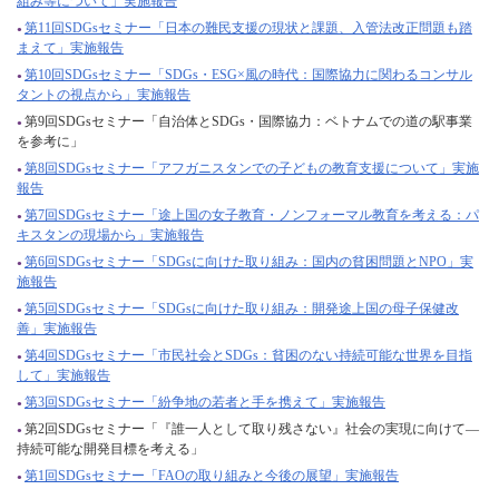
組み等について」実施報告
第11回SDGsセミナー「日本の難民支援の現状と課題、入管法改正問題も踏
まえて」実施報告
第10回SDGsセミナー「SDGs・ESG×風の時代：国際協力に関わるコンサル
タントの視点から」実施報告
第9回SDGsセミナー「自治体とSDGs・国際協力：ベトナムでの道の駅事業
を参考に」
第8回SDGsセミナー「アフガニスタンでの子どもの教育支援について」実施
報告
第7回SDGsセミナー「途上国の女子教育・ノンフォーマル教育を考える：パ
キスタンの現場から」実施報告
第6回SDGsセミナー「SDGsに向けた取り組み：国内の貧困問題とNPO」実
施報告
第5回SDGsセミナー「SDGsに向けた取り組み：開発途上国の母子保健改
善」実施報告
第4回SDGsセミナー「市民社会とSDGs：貧困のない持続可能な世界を目指
して」実施報告
第3回SDGsセミナー「紛争地の若者と手を携えて」実施報告
第2回SDGsセミナー「『誰一人として取り残さない』社会の実現に向けて―
持続可能な開発目標を考える」
第1回SDGsセミナー「FAOの取り組みと今後の展望」実施報告