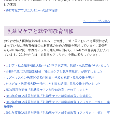
行の来訪
2017年度アフガニスタンへの絵本寄贈
ページトップへ戻る
乳幼児ケアと就学前教育研修
独立行政法人国際協力機構（JICA）と連携し、途上国においても重要性が高
まっている幼児教育分野の人材育成のための研修を実施しています。2006年
から2017年の間、中西部アフリカ地域10か国から、134名の研修員を受け入れ
ています。2018年からは、対象国をアフリカ、中東に拡大しています。
エジプト社会連帯省副大臣一行が本学を訪問、視察・意見交換を行いました
令和7年度JICA課題別研修「乳幼児ケアと就学前教育」が終了しました
ウズベキスタン教育関係者が附属小学校を視察・意見交換を実施
セネガル・教育省大臣一行がこども園を訪問、意見交換を行いました
JICA課題別研修「乳幼児ケアと就学前教育」が終了しました
2023年度JICA課題別研修「乳幼児ケアと就学前教育」実施報告
2022年度JICA課題別研修「乳幼児ケアと就学前教育（アフリカ・中東）」実
施報告
2021年度JICA課題別研修「乳幼児ケアと就学前教育（アフリカ・中東）」実