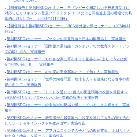
−」（2024年12月4日）
【開催報告】第46回SDGsセミナー「モザンビーク国新しい学校教育制度に
対応したカリキュラム普及プロジェクト−JICAによる開発途上国の現場での具
体的な取り組み−」（2024年11月13日）
【開催報告】第45回SDGsセミナー「JICA海外協力隊セミナー」（2024年11
月1日）
第44回SDGsセミナー「ブータンの開発課題と日本の国際協力」実施報告
第43回SDGsセミナー「国際協力最前線：カンボジアでの教育スタートアッ
プの取り組み」実施報告
第42回SDGsセミナー「ちいさな声に耳をすます世界を―“よりそうとは何
か”を問い続ける―」実施報告
第41回SDGsセミナー「心の安心安全基地とそこで働く人」実施報告
第40回SDGsセミナー「世界の栄養問題：地球も人々も健康になる食事の実
現に向けて」実施報告
第39回SDGsセミナー「トイレを通じて1億人の衛生環境の改善を目指す～
SATOが取り組むグローバルな衛生課題の解決」実施報告
第38回SDGsセミナー「紛争地域の現場で起こっていることを伝える」実施
報告
第37回SDGsセミナー「研究者から起業家へ－起業を通じて大学の智を活か
したソーシャルインパクトを生み出す」実施報告
第36回SDGsセミナー「アフガニスタンでの子どもの教育支援:『おはなしと
触れ合う機会』を届ける」実施報告