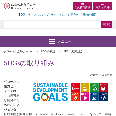
交通・キャンパスマップ
サイトマップ
お問合せ
非常時の対応
グローバル協力センター
SDGsの取組
SDGsの取り組み
SDGsの取り組み
2026年7月29日更新
グローバル
協力セン
ターでは
「持続可能
な開発のた
めの2030ア
ジェンダ・
持続可能な開発目標（Sustainable Development Goals: SDGs）」を巡って、議論