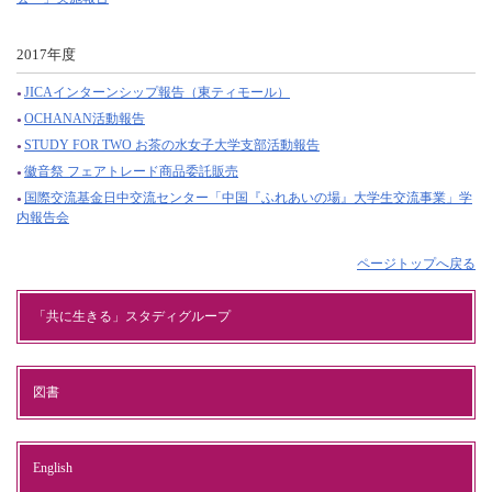
2017年度
JICAインターンシップ報告（東ティモール）
OCHANAN活動報告
STUDY FOR TWO お茶の水女子大学支部活動報告
徽音祭 フェアトレード商品委託販売
国際交流基金日中交流センター「中国『ふれあいの場』大学生交流事業」学
内報告会
ページトップへ戻る
「共に生きる」スタディグループ
図書
English