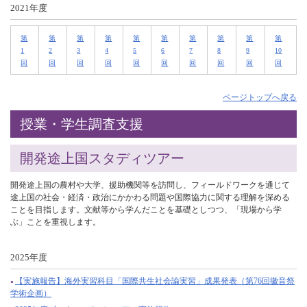
2021年度
第
第
第
第
第
第
第
第
第
第
1
2
3
4
5
6
7
8
9
10
回
回
回
回
回
回
回
回
回
回
ページトップへ戻る
授業・学生調査支援
開発途上国スタディツアー
開発途上国の農村や大学、援助機関等を訪問し、フィールドワークを通じて
途上国の社会・経済・政治にかかわる問題や国際協力に関する理解を深める
ことを目指します。文献等から学んだことを基礎としつつ、「現場から学
ぶ」ことを重視します。
2025年度
【実施報告】海外実習科目「国際共生社会論実習」成果発表（第76回徽音祭
学術企画）